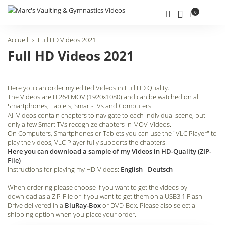
Men
0
Accueil
Full HD Videos 2021
Full HD Videos 2021
Here you can order my edited Videos in Full HD Quality.
The Videos are H.264 MOV (1920x1080) and can be watched on all
Smartphones, Tablets, Smart-TVs and Computers.
All Videos contain chapters to navigate to each individual scene, but
only a few Smart TVs recognize chapters in MOV-Videos.
On Computers, Smartphones or Tablets you can use the "VLC Player" to
play the videos, VLC Player fully supports the chapters.
Here you can download a sample of my Videos in HD-Quality (ZIP-
File)
Instructions for playing my HD-Videos:
English
-
Deutsch
When ordering please choose if you want to get the videos by
download as a ZIP-File or if you want to get them on a USB3.1 Flash-
Drive delivered in a
BluRay-Box
or DVD-Box. Please also select a
shipping option when you place your order.