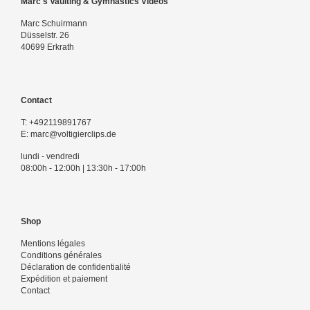
Marc's Vaulting & Gymnastics Videos
Marc Schuirmann
Düsselstr. 26
40699 Erkrath
Contact
T:
+492119891767
E:
marc@voltigierclips.de
lundi - vendredi
08:00h - 12:00h | 13:30h - 17:00h
Shop
Mentions légales
Conditions générales
Déclaration de confidentialité
Expédition et paiement
Contact